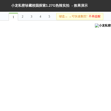
小龙私密珍藏校园探索1.27G热辣实拍
- 效果演示
键盘← →可快速翻页!
不再提醒
2
3
4
5
1